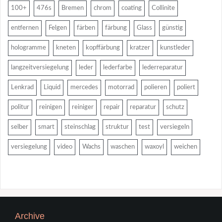
100+
476s
Bremen
chrom
coating
Collinite
entfernen
Felgen
färben
färbung
Glass
günstig
hologramme
kneten
kopffärbung
kratzer
kunstleder
langzeitversiegelung
leder
lederfarbe
lederreparatur
Lenkrad
Liquid
mercedes
motorrad
polieren
poliert
politur
reinigen
reiniger
repair
reparatur
schutz
selber
smart
steinschlag
struktur
test
versiegeln
versiegelung
video
Wachs
waschen
waxoyl
weichen
Archive