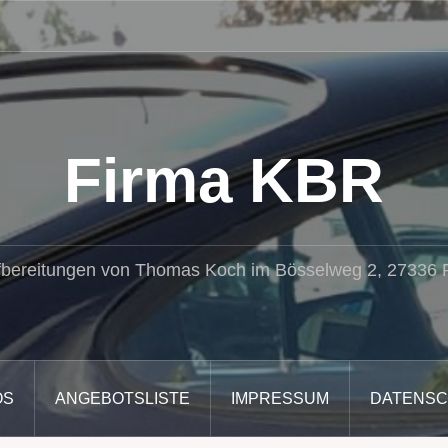
Firma KBR
fbereitungen von Thomas Koch im Bösselweg 2, 27336
OS
ANGEBOTSLISTE
IMPRESSUM
DATENS