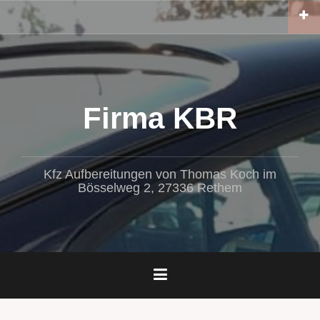
Zum
Inhalt
springen
Firma KBR
Kfz Aufbereitungen von Thomas Koch im
Bösselweg 2, 27336 Rethem