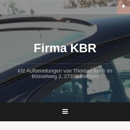
Zum
Inhalt
springen
Firma KBR
Kfz Aufbereitungen von Thomas Koch im
Bösselweg 2, 27336 Rethem