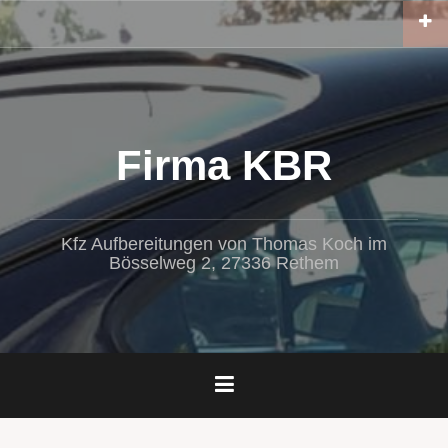
Zum
Inhalt
springen
Firma KBR
Kfz Aufbereitungen von Thomas Koch im
Bösselweg 2, 27336 Rethem