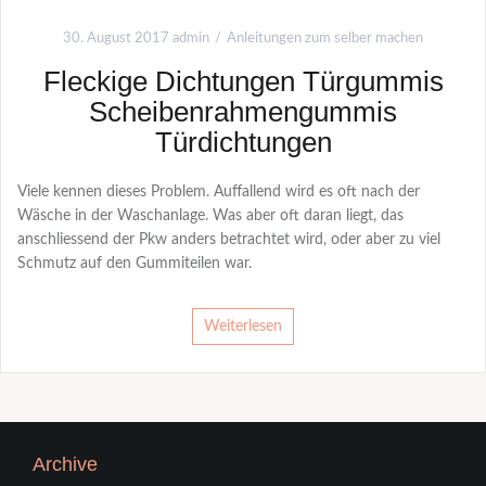
30. August 2017
admin
Anleitungen zum selber machen
Fleckige Dichtungen Türgummis
Scheibenrahmengummis
Türdichtungen
Viele kennen dieses Problem. Auffallend wird es oft nach der
Wäsche in der Waschanlage. Was aber oft daran liegt, das
anschliessend der Pkw anders betrachtet wird, oder aber zu viel
Schmutz auf den Gummiteilen war.
Weiterlesen
Archive