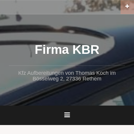
Zum
Inhalt
springen
Firma KBR
Kfz Aufbereitungen von Thomas Koch im
Bösselweg 2, 27336 Rethem