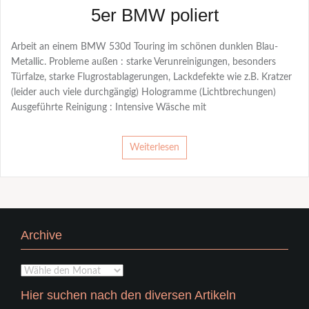
5er BMW poliert
Arbeit an einem BMW 530d Touring im schönen dunklen Blau-
Metallic. Probleme außen : starke Verunreinigungen, besonders
Türfalze, starke Flugrostablagerungen, Lackdefekte wie z.B. Kratzer
(leider auch viele durchgängig) Hologramme (Lichtbrechungen)
Ausgeführte Reinigung : Intensive Wäsche mit
Weiterlesen
Archive
Archive
Hier suchen nach den diversen Artikeln