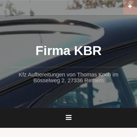
Zum
Inhalt
springen
Firma KBR
Kfz Aufbereitungen von Thomas Koch im
Bösselweg 2, 27336 Rethem