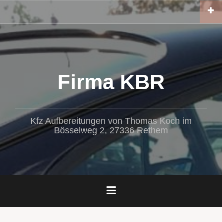
Zum
Inhalt
springen
Firma KBR
Kfz Aufbereitungen von Thomas Koch im
Bösselweg 2, 27336 Rethem