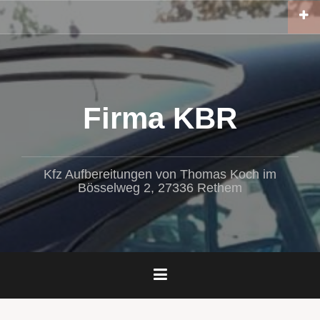
Zum
Inhalt
springen
Firma KBR
Kfz Aufbereitungen von Thomas Koch im
Bösselweg 2, 27336 Rethem