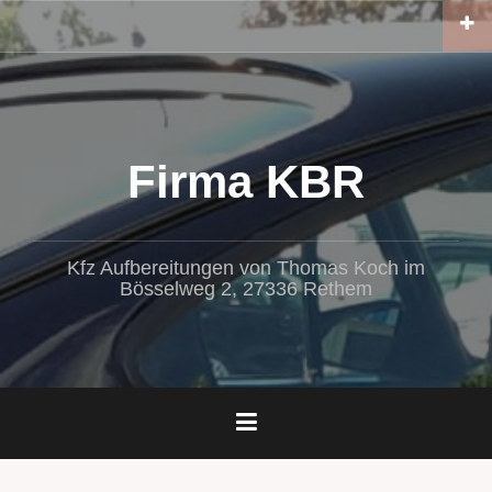
Zum
Inhalt
springen
Firma KBR
Kfz Aufbereitungen von Thomas Koch im
Bösselweg 2, 27336 Rethem