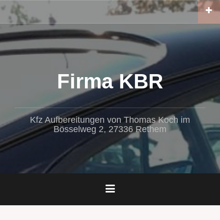
Zum
Inhalt
springen
Firma KBR
Kfz Aufbereitungen von Thomas Koch im
Bösselweg 2, 27336 Rethem