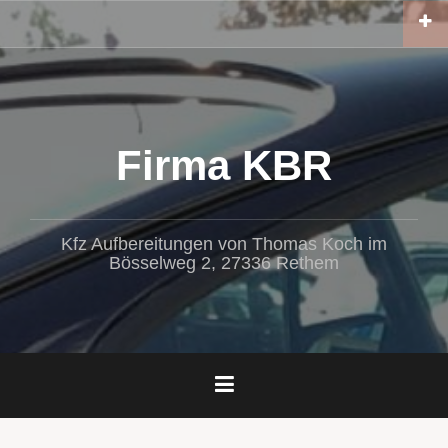
Zum
Inhalt
springen
Firma KBR
Kfz Aufbereitungen von Thomas Koch im
Bösselweg 2, 27336 Rethem