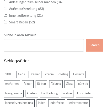
Anleitungen zum selber machen
(34)
Außenaufbereitung
(83)
Innenaufbereitung
(21)
Smart Repair
(52)
Suche in allen Artikeln
Search
Schlagwörter
100+
476s
Bremen
chrom
coating
Collinite
entfernen
Felgen
färben
färbung
Glass
günstig
hologramme
kneten
kopffärbung
kratzer
kunstleder
langzeitversiegelung
leder
lederfarbe
lederreparatur