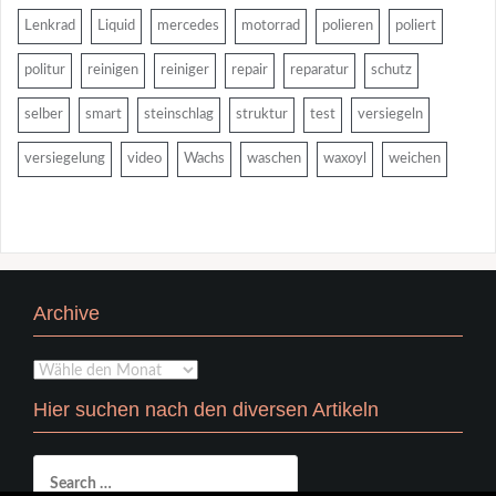
Lenkrad
Liquid
mercedes
motorrad
polieren
poliert
politur
reinigen
reiniger
repair
reparatur
schutz
selber
smart
steinschlag
struktur
test
versiegeln
versiegelung
video
Wachs
waschen
waxoyl
weichen
Archive
Archive
Hier suchen nach den diversen Artikeln
Search
for: