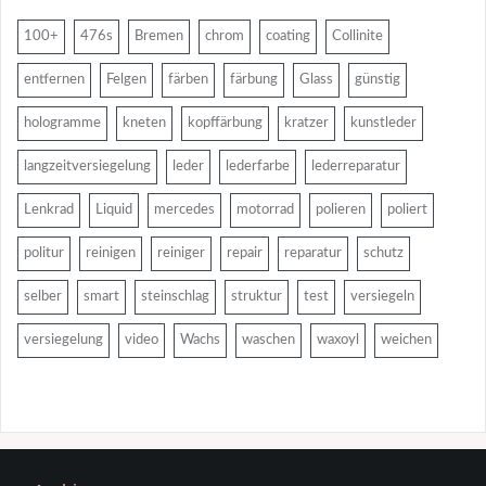
100+
476s
Bremen
chrom
coating
Collinite
entfernen
Felgen
färben
färbung
Glass
günstig
hologramme
kneten
kopffärbung
kratzer
kunstleder
langzeitversiegelung
leder
lederfarbe
lederreparatur
Lenkrad
Liquid
mercedes
motorrad
polieren
poliert
politur
reinigen
reiniger
repair
reparatur
schutz
selber
smart
steinschlag
struktur
test
versiegeln
versiegelung
video
Wachs
waschen
waxoyl
weichen