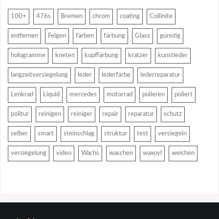
100+
476s
Bremen
chrom
coating
Collinite
entfernen
Felgen
färben
färbung
Glass
günstig
hologramme
kneten
kopffärbung
kratzer
kunstleder
langzeitversiegelung
leder
lederfarbe
lederreparatur
Lenkrad
Liquid
mercedes
motorrad
polieren
poliert
politur
reinigen
reiniger
repair
reparatur
schutz
selber
smart
steinschlag
struktur
test
versiegeln
versiegelung
video
Wachs
waschen
waxoyl
weichen