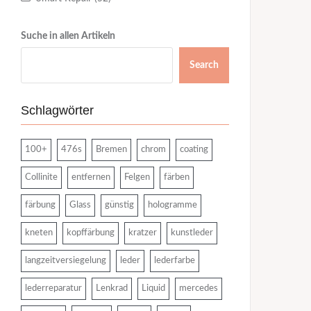
Suche in allen Artikeln
Search
Schlagwörter
100+
476s
Bremen
chrom
coating
Collinite
entfernen
Felgen
färben
färbung
Glass
günstig
hologramme
kneten
kopffärbung
kratzer
kunstleder
langzeitversiegelung
leder
lederfarbe
lederreparatur
Lenkrad
Liquid
mercedes