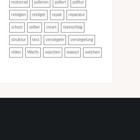
motorrad
polieren
poliert
politur
reinigen
reiniger
repair
reparatur
schutz
selber
smart
steinschlag
struktur
test
versiegeln
versiegelung
video
Wachs
waschen
waxoyl
weichen