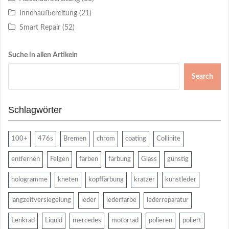
Innenaufbereitung
(21)
Smart Repair
(52)
Suche in allen Artikeln
Search
Schlagwörter
100+
476s
Bremen
chrom
coating
Collinite
entfernen
Felgen
färben
färbung
Glass
günstig
hologramme
kneten
kopffärbung
kratzer
kunstleder
langzeitversiegelung
leder
lederfarbe
lederreparatur
Lenkrad
Liquid
mercedes
motorrad
polieren
poliert