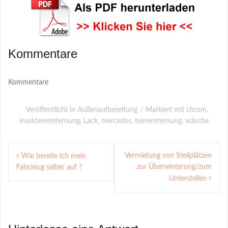
Kommentare
Kommentare
Veröffentlicht in
Außenaufbereitung
Markiert mit
chrom
,
insektenentfernung
,
Lack
,
mercedes
,
teerentfernung
,
wäsche
Post
Vermietung von Stellplätzen
Wie bereite ich mein
navigation
zur Überwinterung/zum
Fahrzeug selber auf ?
Unterstellen