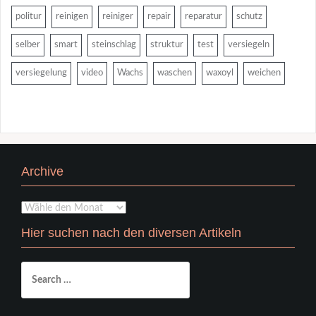
politur
reinigen
reiniger
repair
reparatur
schutz
selber
smart
steinschlag
struktur
test
versiegeln
versiegelung
video
Wachs
waschen
waxoyl
weichen
Archive
Archive
Hier suchen nach den diversen Artikeln
Search
for: