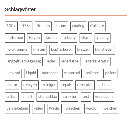
Schlagwörter
100+
476s
Bremen
chrom
coating
Collinite
entfernen
Felgen
färben
färbung
Glass
günstig
hologramme
kneten
kopffärbung
kratzer
kunstleder
langzeitversiegelung
leder
lederfarbe
lederreparatur
Lenkrad
Liquid
mercedes
motorrad
polieren
poliert
politur
reinigen
reiniger
repair
reparatur
schutz
selber
smart
steinschlag
struktur
test
versiegeln
versiegelung
video
Wachs
waschen
waxoyl
weichen