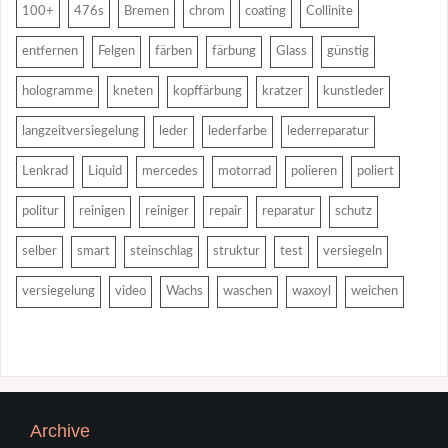
100+
476s
Bremen
chrom
coating
Collinite
entfernen
Felgen
färben
färbung
Glass
günstig
hologramme
kneten
kopffärbung
kratzer
kunstleder
langzeitversiegelung
leder
lederfarbe
lederreparatur
Lenkrad
Liquid
mercedes
motorrad
polieren
poliert
politur
reinigen
reiniger
repair
reparatur
schutz
selber
smart
steinschlag
struktur
test
versiegeln
versiegelung
video
Wachs
waschen
waxoyl
weichen
Archive