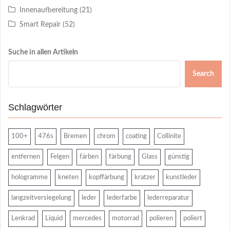
Innenaufbereitung
(21)
Smart Repair
(52)
Suche in allen Artikeln
Search
Schlagwörter
100+
476s
Bremen
chrom
coating
Collinite
entfernen
Felgen
färben
färbung
Glass
günstig
hologramme
kneten
kopffärbung
kratzer
kunstleder
langzeitversiegelung
leder
lederfarbe
lederreparatur
Lenkrad
Liquid
mercedes
motorrad
polieren
poliert