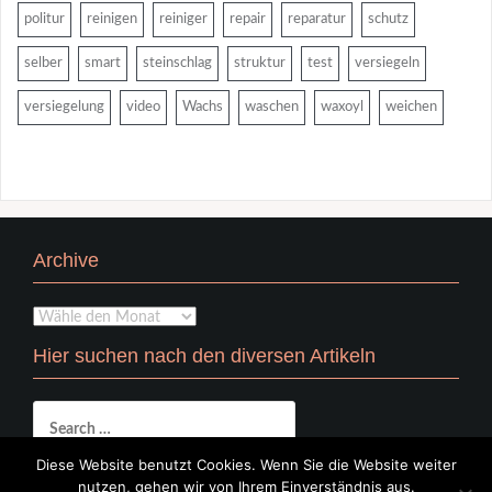
politur
reinigen
reiniger
repair
reparatur
schutz
selber
smart
steinschlag
struktur
test
versiegeln
versiegelung
video
Wachs
waschen
waxoyl
weichen
Archive
Archive
Hier suchen nach den diversen Artikeln
Search
for:
Diese Website benutzt Cookies. Wenn Sie die Website weiter
nutzen, gehen wir von Ihrem Einverständnis aus.