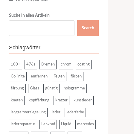
Suche in allen Artikeln
Search
Schlagwörter
100+
476s
Bremen
chrom
coating
Collinite
entfernen
Felgen
färben
färbung
Glass
günstig
hologramme
kneten
kopffärbung
kratzer
kunstleder
langzeitversiegelung
leder
lederfarbe
lederreparatur
Lenkrad
Liquid
mercedes