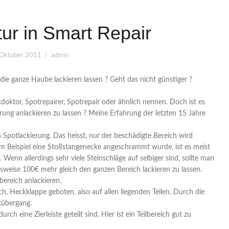
ur in Smart Repair
 Oktober 2011
admin
h die ganze Haube lackieren lassen ? Geht das nicht günstiger ?
ckdoktor, Spotrepairer, Spotrepair oder ähnlich nennen. Doch ist es
erung anlackieren zu lassen ? Meine Erfahrung der letzten 15 Jahre
n Spotlackierung. Das heisst, nur der beschädigte Bereich wird
zum Beispiel eine Stoßstangenecke angeschrammt wurde, ist es meist
. Wenn allerdings sehr viele Steinschläge auf selbiger sind, sollte man
ngsweise 100€ mehr gleich den ganzen Bereich lackieren zu lassen.
lbereich anlackieren.
h, Heckklappe geboten, also auf allen liegenden Teilen. Durch die
kübergang.
ch eine Zierleiste geteilt sind. Hier ist ein Teilbereich gut zu