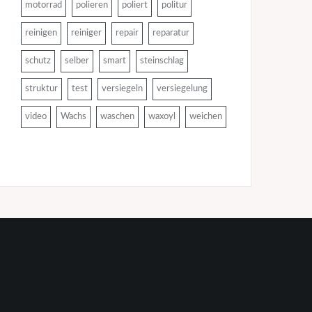
motorrad
polieren
poliert
politur
reinigen
reiniger
repair
reparatur
schutz
selber
smart
steinschlag
struktur
test
versiegeln
versiegelung
video
Wachs
waschen
waxoyl
weichen