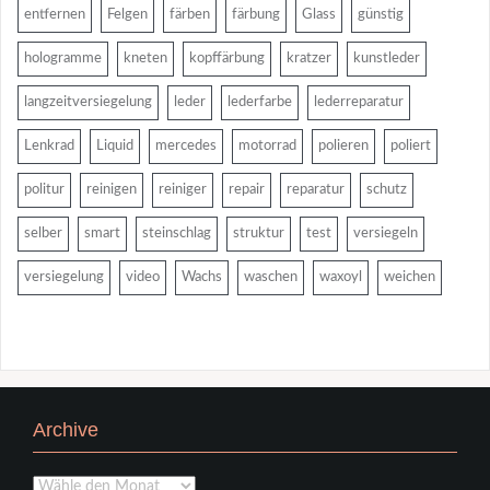
entfernen
Felgen
färben
färbung
Glass
günstig
hologramme
kneten
kopffärbung
kratzer
kunstleder
langzeitversiegelung
leder
lederfarbe
lederreparatur
Lenkrad
Liquid
mercedes
motorrad
polieren
poliert
politur
reinigen
reiniger
repair
reparatur
schutz
selber
smart
steinschlag
struktur
test
versiegeln
versiegelung
video
Wachs
waschen
waxoyl
weichen
Archive
Archive