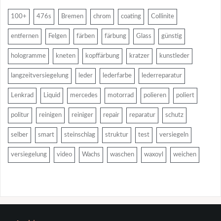
100+
476s
Bremen
chrom
coating
Collinite
entfernen
Felgen
färben
färbung
Glass
günstig
hologramme
kneten
kopffärbung
kratzer
kunstleder
langzeitversiegelung
leder
lederfarbe
lederreparatur
Lenkrad
Liquid
mercedes
motorrad
polieren
poliert
politur
reinigen
reiniger
repair
reparatur
schutz
selber
smart
steinschlag
struktur
test
versiegeln
versiegelung
video
Wachs
waschen
waxoyl
weichen