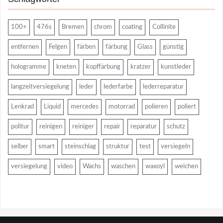
100+
476s
Bremen
chrom
coating
Collinite
entfernen
Felgen
färben
färbung
Glass
günstig
hologramme
kneten
kopffärbung
kratzer
kunstleder
langzeitversiegelung
leder
lederfarbe
lederreparatur
Lenkrad
Liquid
mercedes
motorrad
polieren
poliert
politur
reinigen
reiniger
repair
reparatur
schutz
selber
smart
steinschlag
struktur
test
versiegeln
versiegelung
video
Wachs
waschen
waxoyl
weichen