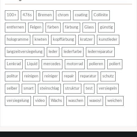
100+
476s
Bremen
chrom
coating
Collinite
entfernen
Felgen
färben
färbung
Glass
günstig
hologramme
kneten
kopffärbung
kratzer
kunstleder
langzeitversiegelung
leder
lederfarbe
lederreparatur
Lenkrad
Liquid
mercedes
motorrad
polieren
poliert
politur
reinigen
reiniger
repair
reparatur
schutz
selber
smart
steinschlag
struktur
test
versiegeln
versiegelung
video
Wachs
waschen
waxoyl
weichen