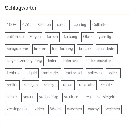
Schlagwörter
100+
476s
Bremen
chrom
coating
Collinite
entfernen
Felgen
färben
färbung
Glass
günstig
hologramme
kneten
kopffärbung
kratzer
kunstleder
langzeitversiegelung
leder
lederfarbe
lederreparatur
Lenkrad
Liquid
mercedes
motorrad
polieren
poliert
politur
reinigen
reiniger
repair
reparatur
schutz
selber
smart
steinschlag
struktur
test
versiegeln
versiegelung
video
Wachs
waschen
waxoyl
weichen