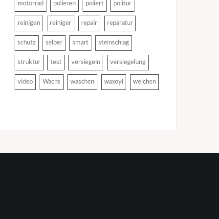
motorrad
polieren
poliert
politur
reinigen
reiniger
repair
reparatur
schutz
selber
smart
steinschlag
struktur
test
versiegeln
versiegelung
video
Wachs
waschen
waxoyl
weichen