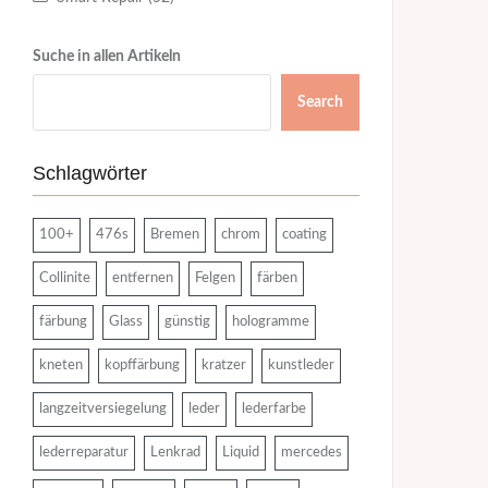
Suche in allen Artikeln
Search
Schlagwörter
100+
476s
Bremen
chrom
coating
Collinite
entfernen
Felgen
färben
färbung
Glass
günstig
hologramme
kneten
kopffärbung
kratzer
kunstleder
langzeitversiegelung
leder
lederfarbe
lederreparatur
Lenkrad
Liquid
mercedes