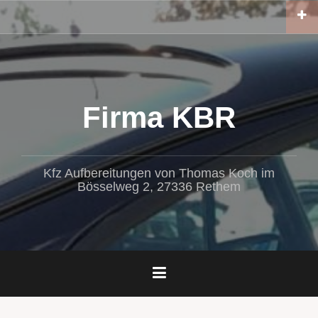
Zum
Inhalt
springen
Firma KBR
Kfz Aufbereitungen von Thomas Koch im
Bösselweg 2, 27336 Rethem