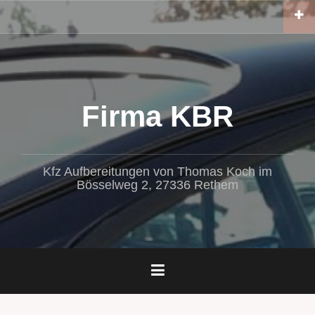
Zum
Inhalt
springen
Firma KBR
Kfz Aufbereitungen von Thomas Koch im
Bösselweg 2, 27336 Rethem