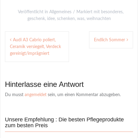
Veröffentlicht in
Allgemeines
Markiert mit
besonderes
,
geschenk
,
idee
,
schenken
,
was
,
weihnachten
Post
Audi A3 Cabrio poliert,
Endlich Sommer
navigation
Ceramik versiegelt, Verdeck
gereinigt/imprägniert
Hinterlasse eine Antwort
Du musst
angemeldet
sein, um einen Kommentar abzugeben.
Unsere Empfehlung : Die besten Pflegeprodukte
zum besten Preis