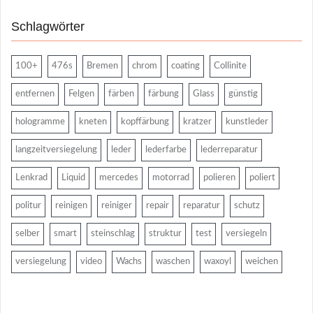
Schlagwörter
100+
476s
Bremen
chrom
coating
Collinite
entfernen
Felgen
färben
färbung
Glass
günstig
hologramme
kneten
kopffärbung
kratzer
kunstleder
langzeitversiegelung
leder
lederfarbe
lederreparatur
Lenkrad
Liquid
mercedes
motorrad
polieren
poliert
politur
reinigen
reiniger
repair
reparatur
schutz
selber
smart
steinschlag
struktur
test
versiegeln
versiegelung
video
Wachs
waschen
waxoyl
weichen