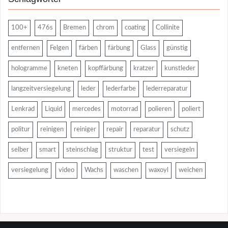
100+
476s
Bremen
chrom
coating
Collinite
entfernen
Felgen
färben
färbung
Glass
günstig
hologramme
kneten
kopffärbung
kratzer
kunstleder
langzeitversiegelung
leder
lederfarbe
lederreparatur
Lenkrad
Liquid
mercedes
motorrad
polieren
poliert
politur
reinigen
reiniger
repair
reparatur
schutz
selber
smart
steinschlag
struktur
test
versiegeln
versiegelung
video
Wachs
waschen
waxoyl
weichen