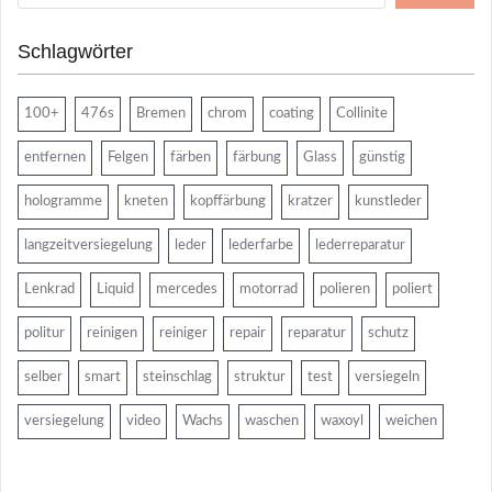
Schlagwörter
100+
476s
Bremen
chrom
coating
Collinite
entfernen
Felgen
färben
färbung
Glass
günstig
hologramme
kneten
kopffärbung
kratzer
kunstleder
langzeitversiegelung
leder
lederfarbe
lederreparatur
Lenkrad
Liquid
mercedes
motorrad
polieren
poliert
politur
reinigen
reiniger
repair
reparatur
schutz
selber
smart
steinschlag
struktur
test
versiegeln
versiegelung
video
Wachs
waschen
waxoyl
weichen