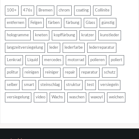
100+
476s
Bremen
chrom
coating
Collinite
entfernen
Felgen
färben
färbung
Glass
günstig
hologramme
kneten
kopffärbung
kratzer
kunstleder
langzeitversiegelung
leder
lederfarbe
lederreparatur
Lenkrad
Liquid
mercedes
motorrad
polieren
poliert
politur
reinigen
reiniger
repair
reparatur
schutz
selber
smart
steinschlag
struktur
test
versiegeln
versiegelung
video
Wachs
waschen
waxoyl
weichen