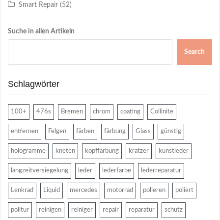
Smart Repair
(52)
Suche in allen Artikeln
Search
Schlagwörter
100+
476s
Bremen
chrom
coating
Collinite
entfernen
Felgen
färben
färbung
Glass
günstig
hologramme
kneten
kopffärbung
kratzer
kunstleder
langzeitversiegelung
leder
lederfarbe
lederreparatur
Lenkrad
Liquid
mercedes
motorrad
polieren
poliert
politur
reinigen
reiniger
repair
reparatur
schutz